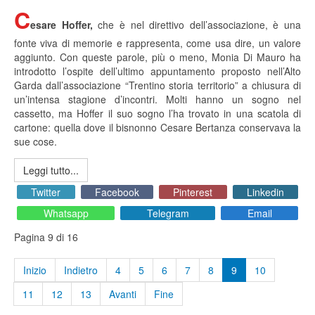
C
esare Hoffer,
che è nel direttivo dell’associazione, è una
fonte viva di memorie e rappresenta, come usa dire, un valore
aggiunto. Con queste parole, più o meno, Monia Di Mauro ha
introdotto l’ospite dell’ultimo appuntamento proposto nell’Alto
Garda dall’associazione “Trentino storia territorio” a chiusura di
un’intensa stagione d’incontri. Molti hanno un sogno nel
cassetto, ma Hoffer il suo sogno l’ha trovato in una scatola di
cartone: quella dove il bisnonno Cesare Bertanza conservava la
sue cose.
Leggi tutto...
Twitter
Facebook
Pinterest
Linkedin
Whatsapp
Telegram
Email
Pagina 9 di 16
Inizio
Indietro
4
5
6
7
8
9
10
11
12
13
Avanti
Fine