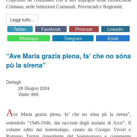
Cristiana, nelle Istituzioni Comunali, Provinciali e Regionali.
Leggi tutto...
Twitter
Facebook
Pinterest
Linkedin
Whatsapp
Telegram
Email
“Ave Maria grazia plena, fa’ che no sóna
pù la sirena”
Dettagli
28 Giugno 2024
Visite: 865
A
ve Maria grazia plena, fa’ che no sóna pù la sirena”,
sottotitolo “1940-1946, dai racconti degli anziani di Arco”. Il
volume edito dal
Sommolago
, curato da Giorgio Vivori e
Romano Turrini (presidente del
Sommolago
) e contenente