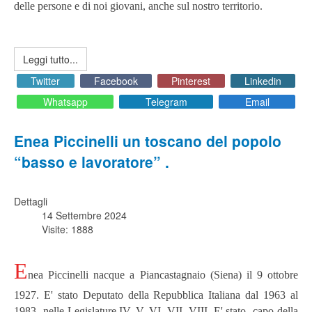
delle persone e di noi giovani, anche sul nostro territorio.
Leggi tutto...
Twitter
Facebook
Pinterest
Linkedin
Whatsapp
Telegram
Email
Enea Piccinelli un toscano del popolo
“basso e lavoratore” .
Dettagli
14 Settembre 2024
Visite: 1888
E
nea Piccinelli nacque a
Piancastagnaio (Siena) il 9 ottobre
1927. E' stato Deputato della Repubblica Italiana dal 1963 al
1983 nelle Legislature IV, V, VI, VII, VIII. E' stato capo della