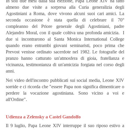
In soli due mesi dalla sua elezione, Papa Leone XIV ha fatto
almeno due visite a sorpresa alla Curia generalizia degli
Agostiniani a Roma, dove vivono alcuni suoi cari amici.
La
seconda occasione è stata quella di celebrare il 70°
compleanno del Priore generale degli Agostiniani, padre
Alejandro Moral, con il quale coltiva una profonda amicizia.
I
due si incontrarono al Santa Monica International College
quando erano entrambi giovani seminaristi, poco prima che
Prevost venisse ordinato sacerdote nel 1982.
Le fotografie del
pranzo hanno catturato un'atmosfera di gioia, fratellanza e
vicinanza, testimonianza di un'amicizia forgiata nel corso degli
anni.
Nei video dell'incontro pubblicati sui social media, Leone XIV
sorride e ci ricorda che "essere Papa non significa dimenticare o
perdere la vocazione agostiniana. Sono vicino a voi e
all'Ordine".
Udienza
a
Zelensky a Castel Gandolfo
Il 9 luglio, Papa Leone XIV interruppe il suo riposo estivo a