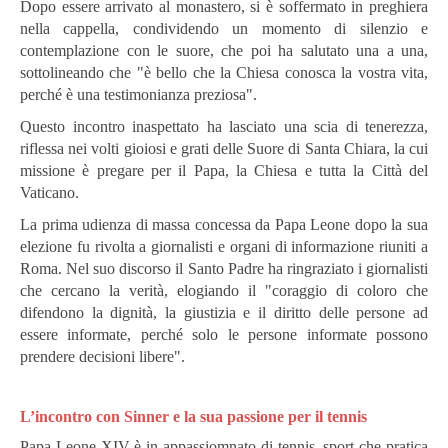
Dopo essere arrivato al monastero, si è soffermato in preghiera
nella cappella, condividendo un momento di silenzio e
contemplazione con le suore, che poi ha salutato una a una,
sottolineando che "è bello che la Chiesa conosca la vostra vita,
perché è una testimonianza preziosa".
Questo incontro inaspettato ha lasciato una scia di tenerezza,
riflessa nei volti gioiosi e grati delle Suore di Santa Chiara, la cui
missione è pregare per il Papa, la Chiesa e tutta la Città del
Vaticano.
La prima udienza di massa concessa da Papa Leone dopo la sua
elezione fu rivolta a giornalisti e organi di informazione riuniti a
Roma.
Nel suo discorso il Santo Padre ha ringraziato i giornalisti
che cercano la verità, elogiando il "coraggio di coloro che
difendono la dignità, la giustizia e il diritto delle persone ad
essere informate, perché solo le persone informate possono
prendere decisioni libere".
L’i
ncontro con Sinner e la sua passione per il tennis
Papa Leone XIV è in appassiomnato di tennis, sport che pratica