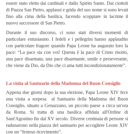
essere stato eletto dai cardinali e dallo Spirito Santo. Dai ciottoli
di Piazza San Pietro, applausi e grida del suo nome si sono levati
fino alla cima della basilica, facendo scoppiare in lacrime il
nuovo successore di San Pietro.
Durante il suo discorso, ci sono stati diversi momenti di
particolare entusiasmo. I fedeli e i pellegrini hanno applaudito
con particolare fragore quando Papa Leone ha augurato loro la
pace:
“La pace sia con voi! Questa è la pace di Cristo risorto,
una pace disarmata, una pace disarmante, umile e perseverante,
che viene da Dio, da Dio che ci ama tutti incondizionatamente”.
La visita
al Santuario della Madonna del Buon Consiglio
Appena due giorni dopo la sua elezione, Papa Leone XIV fece
una visita a sorpesa al Santuario della Madonna del Buon
Consiglio, situato a Genazzano, un piccolo paese a circa un'ora
da Roma. Si tratta di una basilica affidata all'Ordine di
Sant'Agostino fin dal XV secolo.
Diverse centinaia di persone si
radunarono nella piazza del santuario per accogliere Leone XIV
con un “festoso ricevimento”.