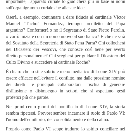
importante, l'apparato curiale lo giudicherà più in base ai nomi
sull'organigramma curiale che alle sue idee.
Oserà, a esempio, continuare a dare fiducia al cardinale Víctor
Manuel "Tucho" Fernández, teologo prediletto del Papa
argentino? Confermerà o no il Segretario di Stato Pietro Parolin,
o vorrò iniziare con un uomo nuovo al suo fianco? E che ne sarà
del Sostituto della Segreteria di Stato Pena Parra?
Chi collocherà
nel Dicastero dei Vescovi, che conosce così bene per averlo
diretto personalmente? Chi sceglierà per guidare il Dicastero del
Culto Divino e succedere al cardinale Roche?
È chiaro che lo stile sobrio e meno mediatico di Leone XIV può
essere efficace nell'evitare il conflitto, ma dalle prossime nomine
dei diretti e principali collaboratori rischia di generare
disillusione o disimpegno in settori che si aspettano gesti
profetici più che parole.
Nei primi cento giorni del pontificato di Leone XIV, la storia
sembra ripetersi. Prevost sembra incarnare il ruolo di Paolo VI:
l'uomo dell'equilibrio, del consolidamento e della calma.
Proprio come Paolo VI seppe tradurre lo spirito conciliare nei