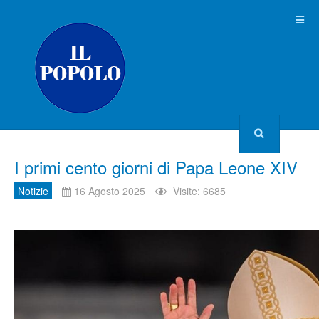
I primi cento giorni di Papa Leone XIV
Notizie
16 Agosto 2025
Visite: 6685