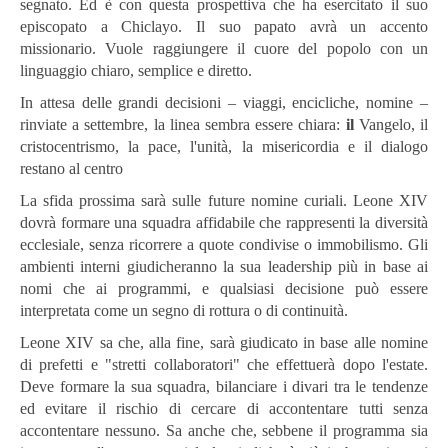
segnato. Ed è con questa prospettiva che ha esercitato il suo
episcopato a Chiclayo. Il suo papato avrà un accento
missionario. Vuole raggiungere il cuore del popolo con un
linguaggio chiaro, semplice e diretto.
In attesa delle grandi decisioni – viaggi, encicliche, nomine –
rinviate a settembre, la linea sembra essere chiara:
il
Vangelo, il
cristocentrismo, la pace, l'unità, la misericordia e il dialogo
restano al centro
La sfida prossima sarà sulle future nomine curiali. Leone XIV
dovrà formare una squadra affidabile che rappresenti la diversità
ecclesiale, senza ricorrere a quote condivise o immobilismo. Gli
ambienti interni giudicheranno la sua leadership più in base ai
nomi che ai programmi, e qualsiasi decisione può essere
interpretata come un segno di rottura o di continuità.
Leone XIV sa che, alla fine, sarà giudicato in base alle nomine
di prefetti e "stretti collaboratori" che effettuerà dopo l'estate.
Deve formare la sua squadra, bilanciare i divari tra le tendenze
ed evitare il rischio di cercare di accontentare tutti senza
accontentare nessuno. Sa anche che, sebbene il programma sia