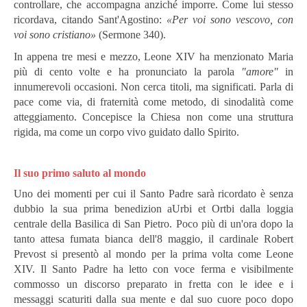
controllare, che accompagna anziché imporre. Come lui stesso
ricordava, citando Sant'Agostino:
«Per voi sono vescovo, con
voi sono cristiano»
(Sermone 340).
In appena tre mesi e mezzo, Leone XIV ha menzionato Maria
più di cento volte e ha pronunciato la parola
"amore"
in
innumerevoli occasioni. Non cerca titoli, ma significati. Parla di
pace come via, di fraternità come metodo, di sinodalità come
atteggiamento. Concepisce la Chiesa non come una struttura
rigida, ma come un corpo vivo guidato dallo Spirito.
I
l suo primo saluto al mondo
Uno dei momenti per cui il Santo Padre sarà ricordato è senza
dubbio la sua prima benedizion aUrbi et Ortbi dalla loggia
centrale della Basilica di San Pietro.
Poco più di un'ora dopo la
tanto attesa fumata bianca dell'8 maggio, il cardinale Robert
Prevost si presentò al mondo per la prima volta come Leone
XIV.
Il Santo Padre ha letto con voce ferma e visibilmente
commosso un discorso preparato in fretta con le idee e i
messaggi scaturiti dalla sua mente e dal suo cuore poco dopo