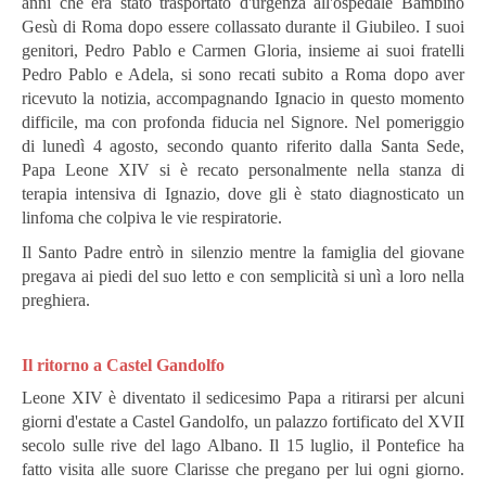
anni che era stato trasportato d'urgenza all'ospedale Bambino
Gesù di Roma dopo essere collassato durante il Giubileo.
I suoi
genitori, Pedro Pablo e Carmen Gloria, insieme ai suoi fratelli
Pedro Pablo e Adela, si sono recati subito a Roma dopo aver
ricevuto la notizia, accompagnando Ignacio in questo momento
difficile, ma con profonda fiducia nel Signore.
Nel pomeriggio
di lunedì 4 agosto, secondo quanto riferito dalla Santa Sede,
Papa Leone XIV si è recato personalmente nella stanza di
terapia intensiva di Ignazio, dove gli è stato diagnosticato un
linfoma che colpiva le vie respiratorie.
Il Santo Padre entrò in silenzio mentre la famiglia del giovane
pregava ai piedi del suo letto e con semplicità si unì a loro nella
preghiera.
Il
ritorno a Castel Gandolfo
Leone XIV è diventato il sedicesimo Papa a ritirarsi per alcuni
giorni d'estate a Castel Gandolfo, un palazzo fortificato del XVII
secolo sulle rive del lago Albano.
Il 15 luglio, il Pontefice ha
fatto visita alle suore Clarisse che pregano per lui ogni giorno.