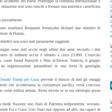
ate all'interno del Paese. Purtroppo la comunità internazionale è
 situazione non sono riusciti a fermare una autentica carneficina
lo parzialmente.
stro israeliano Benjamin Netanyahu dichiarò due obiettivi di
truzione di Hamas.
 obiettivi non sono stati pienamente raggiunti.
uppo sono stati uccisi negli ultimi due anni; secondo i dati
umero di militanti uccisi è stimato a circa 23.000. L'esercito
co, come Ismail Haniyeh e Jihia al-Sinwar. Tuttavia, il gruppo
 da organizzazione paramilitare in una forza di guerriglia
ti Donald Trump per Gaza
prevede il rilascio di tutti gli ostaggi
tenti che accetteranno la coesistenza pacifica verrà concessa
mas come milizia armata. Resta incerto se la sua ideologia possa
da molte Nazioni: uno Stato
di Palestina indipendente, sovrano,
emme Est e Gaza. Uno Stato mai opposto ad altri, ma capace di