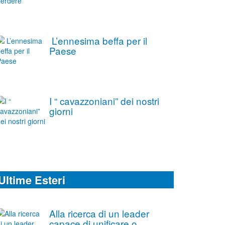
L’ennesima beffa per il
Paese
I “ cavazzoniani” dei nostri
giorni
Ultime Esteri
Alla ricerca di un leader
capace di unificare o,