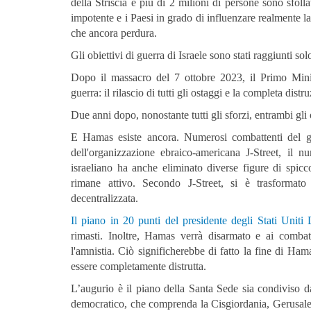
della Striscia e più di 2 milioni di persone sono sfoll
impotente e i Paesi in grado di influenzare realmente la
che ancora perdura.
Gli obiettivi di guerra di Israele sono stati raggiunti so
Dopo il massacro del 7 ottobre 2023, il Primo Mini
guerra: il rilascio di tutti gli ostaggi e la completa dis
Due anni dopo, nonostante tutti gli sforzi, entrambi gli
E Hamas esiste ancora. Numerosi combattenti del gr
dell'organizzazione ebraico-americana J-Street, il n
israeliano ha anche eliminato diverse figure di spic
rimane attivo. Secondo J-Street, si è trasformato
decentralizzata.
Il piano in 20 punti del presidente degli Stati Uni
rimasti. Inoltre, Hamas verrà disarmato e ai combat
l'amnistia. Ciò significherebbe di fatto la fine di Ha
essere completamente distrutta.
L’augurio è il piano della Santa Sede sia condiviso 
democratico, che comprenda la Cisgiordania, Gerusal