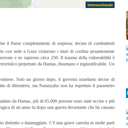
colse il Paese completamente di sorpresa: decine di combattenti
stiche con sede a Gaza violarono i muri di confine pesantemente
 persone e ne rapirono circa 250. Il trauma della vulnerabilità è
erroristico perpetrato da Hamas, disumano e ingiustificabile. Un
estinese. Solo un giorno dopo, il governo israeliano decise di
ritto di difendersi, ma Natanyahu non ha rispettato il parametro
guidato da Hamas, più di 65.000 persone sono state uccise e più
tragica di un anno fa dopo una guerra devastante che ha causato
to distrutto o danneggiato. C'è una grave carestia in molte parti