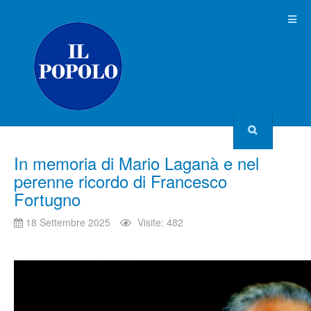
In memoria di Mario Laganà e nel
perenne ricordo di Francesco
Fortugno
18 Settembre 2025
Visite: 482