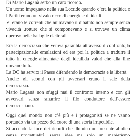
Di Mario Laganà serbo un caro ricordo.
Un uomo impegnato nella sua Locride quando c’era la politica e
i Partiti erano un vivaio ricco di energie e di ideali.
Vi erano le correnti che animavano il dibattito non sempre senza
vivacità ,rotture che si componevano e si trovava un clima
operoso nelle battaglie elettorali.
Era la democrazia che veniva garantita attraverso il confronto,la
partecipazione,le emulazioni ed era poi la politica a tradurre il
tutto in energie alimentate dagli ideali,da valori che alla fine
univano tutti..
La DC ha servito il Paese difendendo la democrazia e la libertà.
Anche gli scontri con gli avversari erano il sale della
democrazia.
Mario Laganà non sfuggì mai il confronto interno e con gli
avversari senza smarrire il filo conduttore dell’essere
democristiano.
Oggi quel mondo non c’è più e i protagonisti se ne vanno
portando via un pezzo del cuore di una storia irripetibile.
Si accende la luce dei ricordi che illumina un presente abulico
senza progettualità ,senza idee ma solo un manierismo