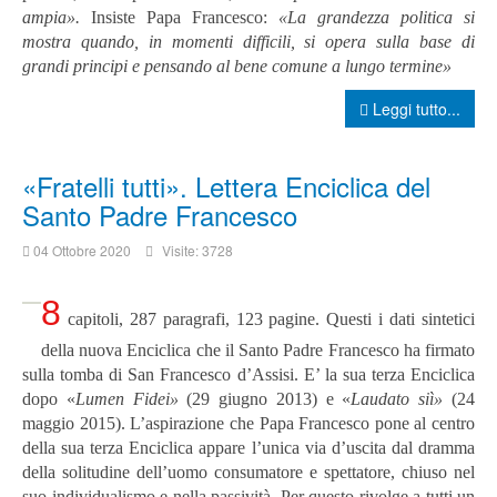
ampia
»
.
Insiste Papa Francesco:
«La grandezza politica si
mostra quando, in momenti difficili, si opera sulla base di
grandi principi e pensando al bene comune a lungo termine
»
Leggi tutto...
«Fratelli tutti». Lettera Enciclica del
Santo Padre Francesco
04 Ottobre 2020
Visite: 3728
8
capitoli, 287 paragrafi, 123 pagine. Questi i dati sintetici
della nuova Enciclica che il Santo Padre Francesco ha firmato
sulla tomba di San Francesco d’Assisi. E’ la sua terza Enciclica
dopo «
Lumen Fidei»
(29 giugno 2013) e «
Laudato siì»
(24
maggio 2015). L’aspirazione che Papa Francesco pone al centro
della sua terza Enciclica appare l’unica via d’uscita dal dramma
della solitudine dell’uomo consumatore e spettatore, chiuso nel
suo individualismo e nella passività. Per questo rivolge a tutti un