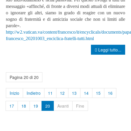
messaggio «affinché, di fronte a diversi modi attuali di eliminare
o ignorare gli altri, siamo in grado di reagire con un nuovo
sogno di fraternità e di amicizia sociale che non si limiti alle
parole».
http://w2.vatican.va/content/francesco/it/encyclicals/documents/papa
francesco_20201003_enciclica-fratelli-tutti.html
Leggi tutto...
Pagina 20 di 20
Inizio
Indietro
11
12
13
14
15
16
17
18
19
20
Avanti
Fine