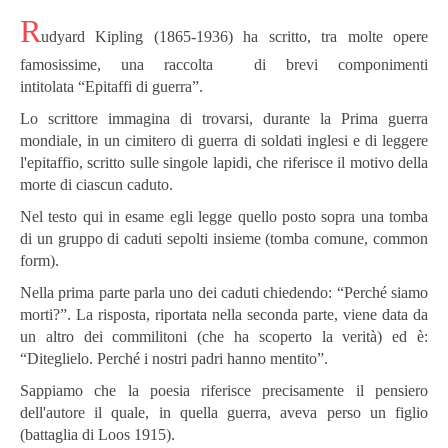
R
udyard Kipling (1865-1936) ha scritto, tra molte opere
famosissime, una raccolta di brevi componimenti
intitolata “Epitaffi di guerra”.
Lo scrittore immagina di trovarsi, durante la Prima guerra
mondiale, in un cimitero di guerra di soldati inglesi e di leggere
l'epitaffio, scritto sulle singole lapidi, che riferisce il motivo della
morte di ciascun caduto.
Nel testo qui in esame egli legge quello posto sopra una tomba
di un gruppo di caduti sepolti insieme (tomba comune, common
form).
Nella prima parte parla uno dei caduti chiedendo: “Perché siamo
morti?”. La risposta, riportata nella seconda parte, viene data da
un altro dei commilitoni (che ha scoperto la verità) ed è:
“Diteglielo. Perché i nostri padri hanno mentito”.
Sappiamo che la poesia riferisce precisamente il pensiero
dell'autore il quale, in quella guerra, aveva perso un figlio
(battaglia di Loos 1915).