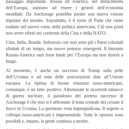
passaggio importante. Russia ed America, nel disfacimento
dell’Europa, aspirano ad essere i gestori dell’economia
mondiale. Da Anchorage potrebbe partire una nuova visione
tripolare del mondo. Soprattutto, è il ruolo di Putin che viene
esaltato nel nuovo corso della politica americana. Ciò non potrà
non avere effetti nei confronti della Cina e della NATO.
Cina, India, Brasile, Indonesia con non sono più i Paesi coloniali
sfruttati di un tempo, ma nuove potenze emergenti. Il binomio
Russia-America sarà forse fatale per l’Europa ma non durerà a
lungo.
Al momento, è anche un successo di Trump sulla pelle
dell’Ucraina e ad onta delle assicurazioni date all’Unione
europea. La ripresa di buone relazioni russo-americane,
comunque, è un fatto positivo. Allontanate le ricorrenti minacce
di guerra nucleare, il paradosso del preteso successo di
Anchorage è che non si è affrontato il tema centrale del cessate il
fuoco in Ucraina. La questione resta impregiudicata. Il segreto si
colloqui russo-americani è impenetrabile. Tutte le opzioni sono
possibili e, intanto, la gente continua a morire.