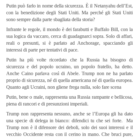
Putin può farlo in nome della sicurezza. È il Netanyahu dell’Est,
con la benedizione degli Stati Uniti. Ma perché gli Stati Uniti
sono sempre dalla parte sbagliata della storia?
Infrante le regole, il mondo è dei farabutti e Buffalo Bill, con la
sua logica da vaccaro, cerca di guadagnarci sopra. Solo di affari,
reali o presunti, si è parlato ad Anchorage, spacciando gli
interessi di parte per tentativi di pace.
Putin ha più volte ricordato che la Russia ha bisogno di
sicurezza e del popolo ucraino, un popolo fratello, ha detto.
Anche Caino parlava così di Abele. Trump non ne ha parlato
proprio di sicurezza, né di quella americana né di quella europea.
Quanto agli Ucraini, non gliene frega nulla, solo fare scena
Putin, bene o male, rappresenta una Russia rampante e bellicosa,
piena di rancori e di presunzioni imperiali.
Trump non rappresenta nessuno, anche se l’Europa gli ha dato
una specie di delega in bianco: difendici tu che sei forte. Ma
Trump non è il difensore dei deboli, solo dei suoi interessi e il
vecchio Occidente resta con il cerino in mano. Che bruci pure,