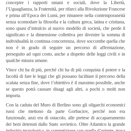
concepire i rapporti umani e sociali, dove la Libertà,
l’Uguaglianza, la Fraternità, per rifarci alla Rivoluzione Francese
e prima all’Epoca dei Lumi, per rimanere nella contemporaneità
senza scomodare la filosofia e la cultura greca, latina e cristiana,
sono quasi d’intralcio al nuovo modello di società, che perde il
significato e la dimensione collettiva per divenire la somma di
individualità in continua concorrenza, dove soccombe quella che
non è in grado di seguire un percorso di affermazione,
perseguito ad ogni costo, anche a dispetto delle leggi civili e in
qualche misura umane.
Vince chi ha di più, perché chi ha di più conquista il potere e la
facoltà di fare le leggi che gli possano facilitare il percorso della
scalata senza fine, dove l’obiettivo è il massimo possibile, anche
se questo potrà causare disagi agli altri, a pochi o molti non
importa.
Con la caduta del Muro di Berlino sono gli oligarchi economici
russi che mettono da parte Gorbaciov, perché non era
funzionale, anzi era di ostacolo, alle pretese di accaparramento
dei beni detenuti dallo Stato sovietico. Oltre Atlantico la grande
industria tecnologica, in competizione con quella d’oriente, trova