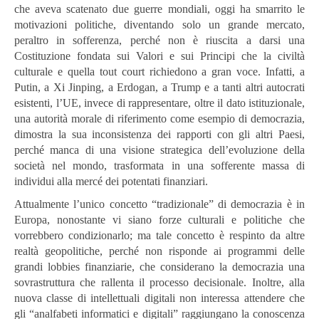
che aveva scatenato due guerre mondiali, oggi ha smarrito le
motivazioni politiche, diventando solo un grande mercato,
peraltro in sofferenza, perché non è riuscita a darsi una
Costituzione fondata sui Valori e sui Principi che la civiltà
culturale e quella tout court richiedono a gran voce. Infatti, a
Putin, a Xi Jinping, a Erdogan, a Trump e a tanti altri autocrati
esistenti, l’UE, invece di rappresentare, oltre il dato istituzionale,
una autorità morale di riferimento come esempio di democrazia,
dimostra la sua inconsistenza dei rapporti con gli altri Paesi,
perché manca di una visione strategica dell’evoluzione della
società nel mondo, trasformata in una sofferente massa di
individui alla mercé dei potentati finanziari.
Attualmente l’unico concetto “tradizionale” di democrazia è in
Europa, nonostante vi siano forze culturali e politiche che
vorrebbero condizionarlo; ma tale concetto è respinto da altre
realtà geopolitiche, perché non risponde ai programmi delle
grandi lobbies finanziarie, che considerano la democrazia una
sovrastruttura che rallenta il processo decisionale. Inoltre, alla
nuova classe di intellettuali digitali non interessa attendere che
gli “analfabeti informatici e digitali” raggiungano la conoscenza