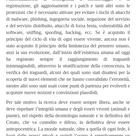
registrazione, gli aggiornamenti e i patch e tanti altri sono le
protezioni che è necessario attivare per evitare i rischi di attacchi
di malware, phishing, ingegneria sociale, negazione del servizio
e del servizio distribuito, attacchi di forza bruta, vulnerabilità del
software, sniffing, spoofing, hacking, ecc. Se è acquisito il
principio del ciclo di vita di ogni essere vivente, ancora non è
stato acquisito il principio della limitatezza del pensiero umano,
anzi la sua evoluzione, dall’inizio dell’esistenza umana ad oggi
ha registrato sempre il raggiungimento di traguardi
inimmaginabili, attraverso la stratificazione della conoscenza, la
verifica dei traguardi, alcuni dei quali sono stati disattesi per la
scoperta di nuovi elementi che ne hanno convalidato l’erroneità,
mentre altri sono stati usati come punti di partenza per evolverli e
acquisire nuove nozioni e convinzioni plausibili.
Per tale motivo la ricerca deve essere sempre libera, anche se
deve rispettare l’integrità umana e degli esseri viventi (animali e
piante), nel rispetto della deontologia naturale e in definitiva del
Creato, che va custodito e difeso, in definitiva deve essere
antropocentrica. La morale naturale, oltre a quella di ogni fede, è
fuori dalle prassi attuali e quindi l’uomo è semplicemente un