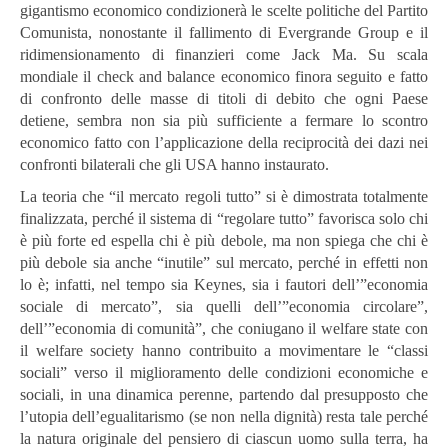
gigantismo economico condizionerà le scelte politiche del Partito
Comunista, nonostante il fallimento di Evergrande Group e il
ridimensionamento di finanzieri come Jack Ma. Su scala
mondiale il check and balance economico finora seguito e fatto
di confronto delle masse di titoli di debito che ogni Paese
detiene, sembra non sia più sufficiente a fermare lo scontro
economico fatto con l’applicazione della reciprocità dei dazi nei
confronti bilaterali che gli USA hanno instaurato.
La teoria che “il mercato regoli tutto” si è dimostrata totalmente
finalizzata, perché il sistema di “regolare tutto” favorisca solo chi
è più forte ed espella chi è più debole, ma non spiega che chi è
più debole sia anche “inutile” sul mercato, perché in effetti non
lo è; infatti, nel tempo sia Keynes, sia i fautori dell’”economia
sociale di mercato”, sia quelli dell’”economia circolare”,
dell’”economia di comunità”, che coniugano il welfare state con
il welfare society hanno contribuito a movimentare le “classi
sociali” verso il miglioramento delle condizioni economiche e
sociali, in una dinamica perenne, partendo dal presupposto che
l’utopia dell’egualitarismo (se non nella dignità) resta tale perché
la natura originale del pensiero di ciascun uomo sulla terra, ha