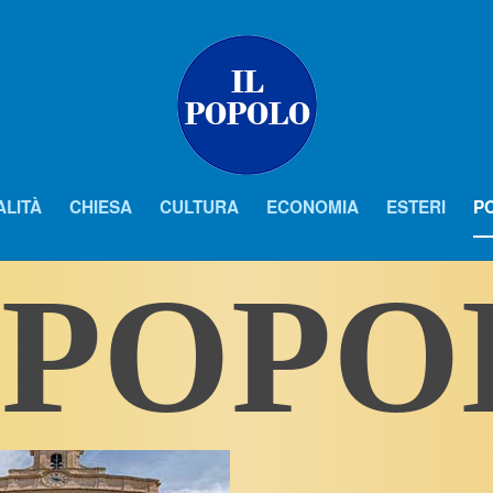
ALITÀ
CHIESA
CULTURA
ECONOMIA
ESTERI
PO
 POP