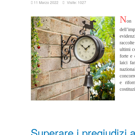
11 Marzo 2022
Visite: 1027
N
on 
dell’im
evidenz
raccolt
ultimi c
forte e
laici f
naziona
concorre
e rifor
costituz
Superare i pregiudizi a