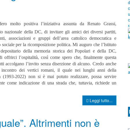
dero molto positiva l’iniziativa assunta da Renato Grassi,
io nazionale della DC, di invitare gli amici dei diversi partiti,
ti, associazioni e gruppi dell’area cattolico democratica e
o sociale per la ricomposizione politica. Mi auguro che l’Istituto
 depositario della memoria storica dei Popolari e della DC,
di offrirci l’ospitalità, così come spero che, finalmente questa
utti accolgano l’invito senza diserzione di alcuno. Credo anche
incontro dei vertici romani, il quale nei lunghi anni della
a (1993-2022) non si è mai potuto realizzare, possa servire
nte come indicazione di una strada che, tuttavia, richiede un
Leggi tutto...
ale”. Altrimenti non è