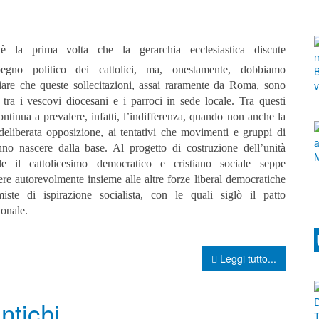
è la prima volta che la gerarchia ecclesiastica discute
pegno politico dei cattolici, ma, onestamente, dobbiamo
iare che queste sollecitazioni, assai raramente da Roma, sono
e tra i vescovi diocesani e i parroci in sede locale.
Tra questi
ontinua a prevalere, infatti, l’indifferenza, quando non anche la
 deliberata opposizione, ai tentativi che movimenti e gruppi di
anno nascere dalla base.
Al progetto di costruzione dell’unità
le il cattolicesimo democratico e cristiano sociale seppe
re autorevolmente insieme alle altre forze liberal democratiche
miste di ispirazione socialista, con le quali siglò il patto
ionale.
Leggi tutto...
ntichi