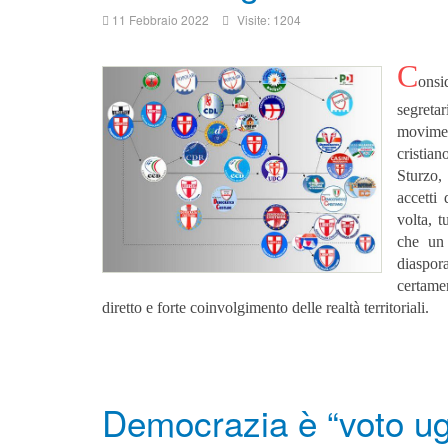
11 Febbraio 2022
Visite: 1204
C
onsi
segretar
movimen
cristian
Sturzo,
accetti 
volta, t
che un 
diaspor
certame
diretto e forte coinvolgimento delle realtà territoriali.
Democrazia è “voto ugu