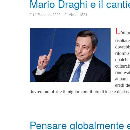
Mario Draghi e il canti
14 Febbraio 2022
Visite: 1524
L
'
impe
risulta
dovrebb
riformi
qualch
cultura
rinnovat
attuare
eredi de
dovremmo offrire il miglior contributo di idee e di class
Pensare globalmente e