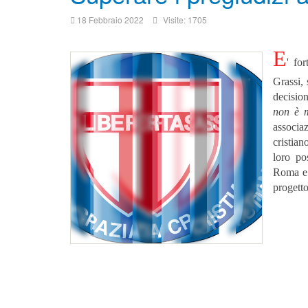
18 Febbraio 2022
Visite: 1705
E
' fo
Grassi, 
decisio
non è m
associa
cristian
loro po
Roma e d
progetto