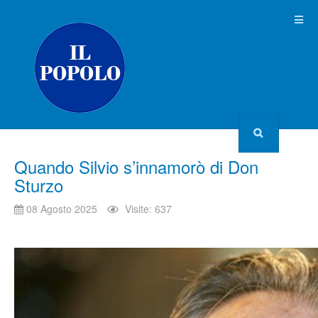
Quando Silvio s’innamorò di Don
Sturzo
08 Agosto 2025
Visite: 637