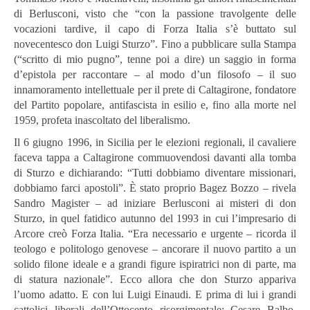
di Berlusconi, visto che “con la passione travolgente delle
vocazioni tardive, il capo di Forza Italia s’è buttato sul
novecentesco don Luigi Sturzo”. Fino a pubblicare sulla Stampa
(“scritto di mio pugno”, tenne poi a dire) un saggio in forma
d’epistola per raccontare – al modo d’un filosofo – il suo
innamoramento intellettuale per il prete di Caltagirone, fondatore
del Partito popolare, antifascista in esilio e, fino alla morte nel
1959, profeta inascoltato del liberalismo.
Il 6 giugno 1996, in Sicilia per le elezioni regionali, il cavaliere
faceva tappa a Caltagirone commuovendosi davanti alla tomba
di Sturzo e dichiarando: “Tutti dobbiamo diventare missionari,
dobbiamo farci apostoli”. È stato proprio Bagez Bozzo – rivela
Sandro Magister – ad iniziare Berlusconi ai misteri di don
Sturzo, in quel fatidico autunno del 1993 in cui l’impresario di
Arcore creò Forza Italia. “Era necessario e urgente – ricorda il
teologo e politologo genovese – ancorare il nuovo partito a un
solido filone ideale e a grandi figure ispiratrici non di parte, ma
di statura nazionale”. Ecco allora che don Sturzo appariva
l’uomo adatto. E con lui Luigi Einaudi. E prima di lui i grandi
cattolici liberali dell’Ottocento risorgimentale: Cesare Balbo,