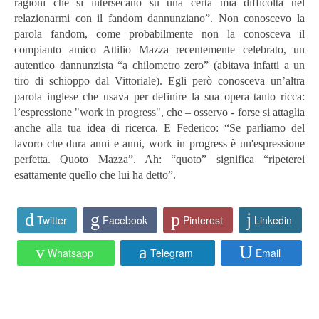
ragioni che si intersecano su una certa mia difficoltà nel
relazionarmi con il fandom dannunziano”. Non conoscevo la
parola fandom, come probabilmente non la conosceva il
compianto amico Attilio Mazza recentemente celebrato, un
autentico dannunzista “a chilometro zero” (abitava infatti a un
tiro di schioppo dal Vittoriale). Egli però conosceva un’altra
parola inglese che usava per definire la sua opera tanto ricca:
l’espressione "work in progress", che – osservo - forse si attaglia
anche alla tua idea di ricerca. E Federico: “Se parliamo del
lavoro che dura anni e anni, work in progress è un'espressione
perfetta. Quoto Mazza”. Ah: “quoto” significa “ripeterei
esattamente quello che lui ha detto”.
Twitter
Facebook
Pinterest
Linkedin
Whatsapp
Telegram
Email