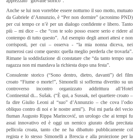
apprezzato “giovane storico”.
Anche se lui non vorrebbe essere notturno il suo motto, mutuato
da Gabriele d’Annunzio, è “Per non dormire” (acronimo PND)
per cui tempo ce n’è per un dialogo confidente e libero. Tanto
più – mi dice – che “con te solo posso essere serio e ridere al
contempo di tutto questo”. Ad esempio degli amori attesi e non
corrisposti, per cui – osserva - “la mia nonna diceva, nei
numerosi casi come questo: quella meglio perderla che trovarla”.
Rimane la soddisfazione di constatare che “da tanto tempo una
ragazza non mi mandava la richiesta dopo una festa”.
Consulente storico (“Sono dentro, dietro, davanti”) del film
croato “Fiume o morte!”, Simonelli si sofferma divertito su un
controverso incontro organizzato addirittura all’Hotel
Continental di... Sušak. (“È qui, a Sussak, nel quartiere croato –
fa dire Giulio Leoni al “suo” d’Annunzio – che cova l’odio
obliquo contro di noi e le nostre armi”). Poi mi parla del vecio
fiuman Augusto Rippa Marincović, un urologo che ai tempi fu
assai innovativo ed è oggi un nemico giurato della precitata
pellicola croata, tanto che ne ha dibattuto pubblicamente col
regista e lo stesso Simonelli a Brescia e alla proiezione per la