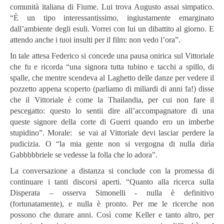
comunità italiana di Fiume. Lui trova Augusto assai simpatico.
“È un tipo interessantissimo, ingiustamente emarginato
dall’ambiente degli esuli. Vorrei con lui un dibattito al giorno. E
attendo anche i tuoi insulti per il film: non vedo l’ora”.
In tale attesa Federico si concede una pausa onirica sul Vittoriale
che fu e ricorda “una signora tutta tubino e tacchi a spillo, di
spalle, che mentre scendeva al Laghetto delle danze per vedere il
pozzetto appena scoperto (parliamo di miliardi di anni fa!) disse
che il Vittoriale è come la Thailandia, per cui non fare il
pescegatto: questo lo sentii dire all’accompagnatore di una
queste signore della corte di Guerri quando ero un imberbe
stupidino”. Morale: se vai al Vittoriale devi lasciar perdere la
pudicizia. O “la mia gente non si vergogna di nulla dirìa
Gabbbbbriele se vedesse la folla che lo adora”.
La conversazione a distanza si conclude con la promessa di
continuare i tanti discorsi aperti. “Quanto alla ricerca sulla
Disperata – osserva Simonelli - nulla è definitivo
(fortunatamente), e nulla è pronto. Per me le ricerche non
possono che durare anni. Così come Keller e tanto altro, per