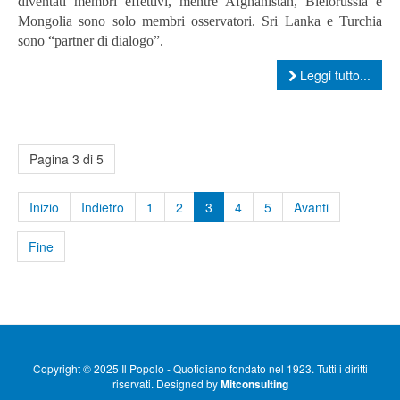
diventati membri effettivi, mentre Afghanistan, Bielorussia e
Mongolia sono solo membri osservatori. Sri Lanka e Turchia
sono “partner di dialogo”.
Leggi tutto...
Pagina 3 di 5
Inizio
Indietro
1
2
3
4
5
Avanti
Fine
Copyright © 2025 Il Popolo - Quotidiano fondato nel 1923. Tutti i diritti
riservati. Designed by
Mitconsulting