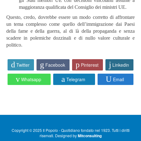
gli Stati membri UE con decisioni vincolanti assunte a
maggioranza qualificata del Consiglio dei ministri UE.
Questo, credo, dovrebbe essere un modo corretto di affrontare
un tema complesso come quello dell’immigrazione dai Paesi
della fame e della guerra, al di là della propaganda e senza
scadere in polemiche dozzinali e di nullo valore culturale e
politico.
Twitter
Facebook
Pinterest
Linkedin
Whatsapp
Telegram
Email
Copyright © 2025 Il Popolo - Quotidiano fondato nel 1923. Tutti i diritti
riservati. Designed by
Mitconsulting