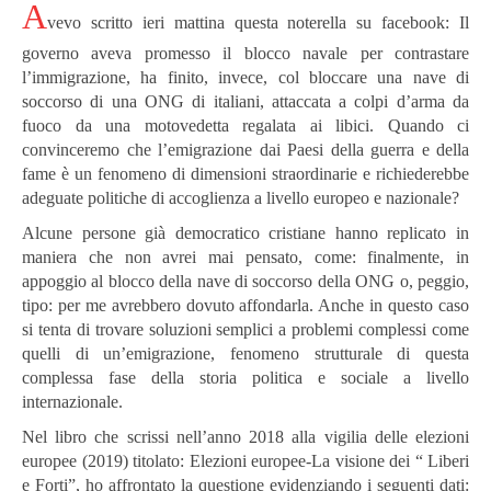
A
vevo scritto ieri mattina questa noterella su facebook: Il
governo aveva promesso il blocco navale per contrastare
l’immigrazione, ha finito, invece, col bloccare una nave di
soccorso di una ONG di italiani, attaccata a colpi d’arma da
fuoco da una motovedetta regalata ai libici. Quando ci
convinceremo che l’emigrazione dai Paesi della guerra e della
fame è un fenomeno di dimensioni straordinarie e richiederebbe
adeguate politiche di accoglienza a livello europeo e nazionale?
Alcune persone già democratico cristiane hanno replicato in
maniera che non avrei mai pensato, come: finalmente, in
appoggio al blocco della nave di soccorso della ONG o, peggio,
tipo: per me avrebbero dovuto affondarla. Anche in questo caso
si tenta di trovare soluzioni semplici a problemi complessi come
quelli di un’emigrazione, fenomeno strutturale di questa
complessa fase della storia politica e sociale a livello
internazionale.
Nel libro che scrissi nell’anno 2018 alla vigilia delle elezioni
europee (2019) titolato: Elezioni europee-La visione dei “ Liberi
e Forti”, ho affrontato la questione evidenziando i seguenti dati: