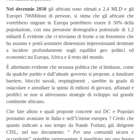
Nel decennio 2050
gli africani sono stimati a 2.4 MLD e gli
Europei 706Milioni di persone, si stima che gli africani che
vorrebbero migrare in Europa potrebbero essere il 50% della
popolazione, con una pressione demografica potenziale di 1,2
miliardi È evidente che ci troviamo di fronte a un fenomeno che
ha assunto e potrà assumere dimensioni impressionanti destinate
a incidere profondamente sugli equilibri geo politici ed
economici tra Europa, Africa e il resto del mondo.
È altrettanto evidente che nessuna politica che si limitasse, come
da qualche partito e dall’attuale governo si propone, a innalzare
barriere, blocchi navali, respingimenti , sarebbe in grado di
ostacolare e annullare la spinta di milioni di giovani, affamati e
prolifici se non si attiveranno strategie di sviluppo sul grande
continente africano.
Che fare allora e quali proposte concrete noi DC e Popolari
possiamo avanzare in Italia e nell’Unione europea ? Credo che
quanto indicato a suo tempo da Natale Forlani, già dirigente
CISL, nel suo documento: “
Per una comunità sicura e
accogliente
” potrebbe rappresentare il manifesto per una buona