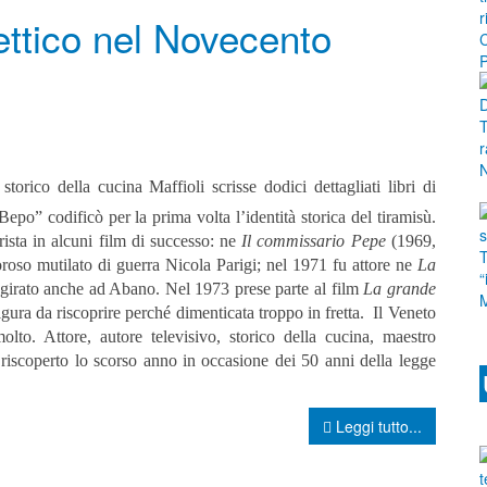
lettico nel Novecento
storico della cucina Maffioli scrisse dodici dettagliati libri di
epo” codificò per la prima volta l’identità storica del tiramisù.
rista in alcuni film di successo: ne
Il commissario Pepe
(1969,
roso mutilato di guerra Nicola Parigi; nel 1971 fu attore ne
La
u girato anche ad Abano. Nel 1973 prese parte al film
La grande
gura da riscoprire perché dimenticata troppo in fretta. Il Veneto
olto. Attore, autore televisivo, storico della cucina, maestro
 riscoperto lo scorso anno in occasione dei 50 anni della legge
Leggi tutto...