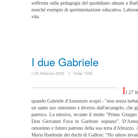
sofferma sulla pedagogia del quotidiano attuata a Bar
nonché esempio di sperimentazione educativa. Laborato
vita.
I due Gabriele
26 Febbraio 2023
Visite: 1365
I
l 27 f
quando Gabriele d'Annunzio scoprì - "non senza turbam
un santo suo omonimo e diverso dall'arcangelo, che gi
parroco. La missiva, recante il motto “Primo Gruppo d
Don Giovanni Fava in Gardone soprano”. D'Annunz
omonimo e futuro patrono della sua terra d'Abruzzo. An
Maria Hardouin dei duchi di Gallese: “Ho atteso invano