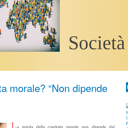
Società
tta morale? “Non dipende
L
a regola della condotta morale non dipende dal