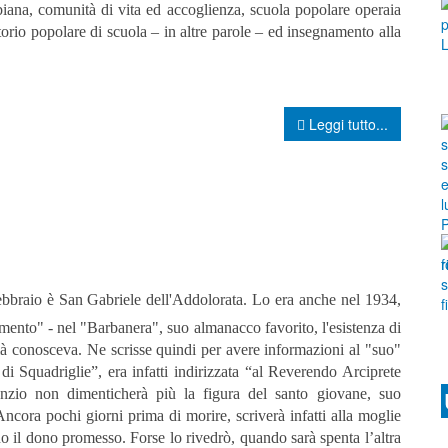
biana, comunità di vita ed accoglienza, scuola popolare operaia
rio popolare di scuola – in altre parole – ed insegnamento alla
Leggi tutto...
ebbraio è San Gabriele dell'Addolorata.
Lo era anche nel 1934,
ento" - nel "Barbanera", suo almanacco favorito, l'esistenza di
à conosceva. Ne scrisse quindi per avere informazioni al "suo"
i Squadriglie”, era infatti indirizzata “al Reverendo Arciprete
io non dimenticherà più la figura del santo giovane, suo
cora pochi giorni prima di morire, scriverà infatti alla moglie
 il dono promesso. Forse lo rivedrò, quando sarà spenta l’altra