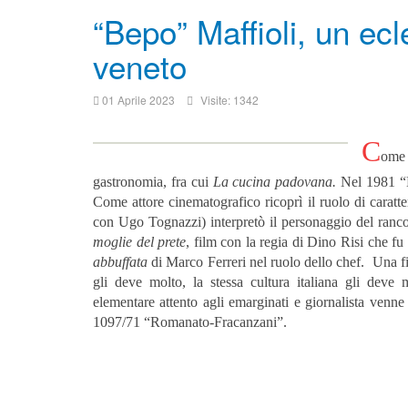
“Bepo” Maffioli, un ec
veneto
01 Aprile 2023
Visite: 1342
C
ome 
gastronomia, fra cui
La cucina padovana.
Nel 1981 “B
Come attore cinematografico ricoprì il ruolo di caratte
con Ugo Tognazzi) interpretò il personaggio del ranco
moglie del prete
, film con la regia di Dino Risi che f
abbuffata
di Marco Ferreri nel ruolo dello chef.
Una fi
gli deve molto, la stessa cultura italiana gli deve m
elementare attento agli emarginati e giornalista venne
1097/71 “Romanato-Fracanzani”.