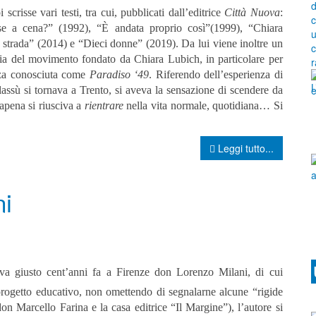
i scrisse vari testi, tra cui, pubblicati dall’editrice
Città Nuova
:
se a cena?” (1992), “È andata proprio così”(1999), “Chiara
a strada” (2014) e “Dieci donne” (2019). Da lui viene inoltre un
oria del movimento fondato da Chiara Lubich, in particolare per
nza conosciuta come
Paradiso ‘49
. R
iferendo dell’esperienza di
assù si tornava a Trento, si aveva la sensazione di scendere da
apena si riusciva a
rientrare
nella vita normale, quotidiana… Si
Leggi tutto...
ni
va giusto cent’anni fa a Firenze don Lorenzo Milani, di cui
progetto educativo, non omettendo di segnalarne alcune “rigide
(don Marcello Farina e la casa editrice “Il Margine”), l’autore si