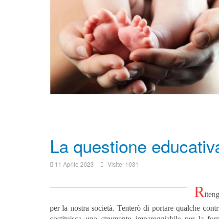
La questione educati
11 Aprile 2023
Visite: 1031
R
iten
per la nostra società.
Tenterò di portare qualche contri
costituisca uno strumento impareggiabile per la for