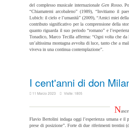
del complesso musicale internazionale
Gen Rosso
. Po
“Chiamatemi arcobaleno” (1989), “Invitiamo il pae
Lubich: il cielo e l’umanità” (2009), “Amici miei dell
contributo significativo per la comprensione della st
quanto riguarda il suo periodo “romano” e l’esperie
Tonadico, Marco Tecilla afferma: “Ogni volta che da l
un’altissima montagna avvolta di luce, tanto che a mal
viveva in una continua contemplazione”.
I cent'anni di don Mila
11 Marzo 2023
Visite: 1805
N
asce
Flavio Bertolini indaga oggi l’esperienza umana e il 
prese di posizione”.
Forte di due riferimenti trentini 