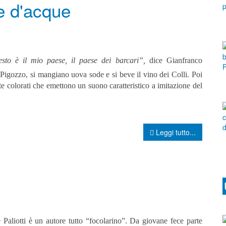
e d'acque
esto è il mio paese, il paese dei
barcari
”,
dice Gianfranco
l Pigozzo, si mangiano uova sode e si beve il vino dei Colli. Poi
nte colorati che emettono un suono caratteristico a imitazione del
Leggi tutto...
e Paliotti è un autore tutto “focolarino”. Da giovane fece parte