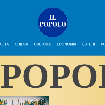
ALITÀ
CHIESA
CULTURA
ECONOMIA
ESTERI
PO
 POP