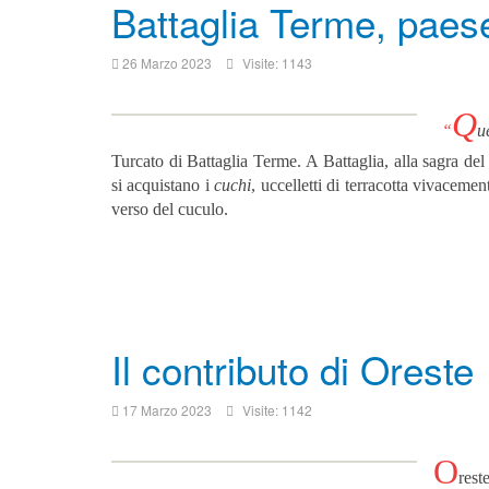
Battaglia Terme, paes
26 Marzo 2023
Visite: 1143
Q
“
u
Turcato di Battaglia Terme.
A Battaglia, alla sagra de
si acquistano i
cuchi
, uccelletti di terracotta vivaceme
verso del cuculo.
Il contributo di Oreste
17 Marzo 2023
Visite: 1142
O
rest