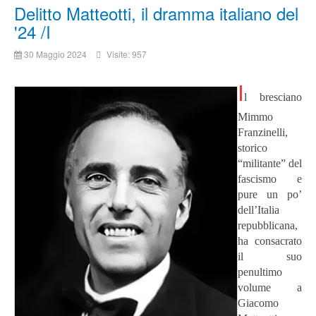
Delitto Matteotti, il dramma italiano del
'24 /I
30 Maggio 2024
Visite: 957
I
l bresciano
Mimmo
Franzinelli,
storico
“militante” del
fascismo e
pure un po’
dell’Italia
repubblicana,
ha consacrato
il suo
penultimo
volume a
Giacomo