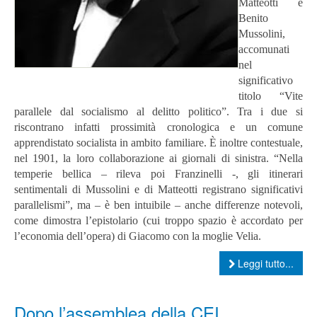
Matteotti e
Benito
Mussolini,
accomunati
nel
significativo
titolo “Vite
parallele dal socialismo al delitto politico”. Tra i due si
riscontrano infatti prossimità cronologica e un comune
apprendistato socialista in ambito familiare. È inoltre contestuale,
nel 1901, la loro collaborazione ai giornali di sinistra. “Nella
temperie bellica – rileva poi Franzinelli -, gli itinerari
sentimentali di Mussolini e di Matteotti registrano significativi
parallelismi”, ma – è ben intuibile – anche differenze notevoli,
come dimostra l’epistolario (cui troppo spazio è accordato per
l’economia dell’opera) di Giacomo con la moglie Velia.
Leggi tutto...
Dopo l’assemblea della CEI